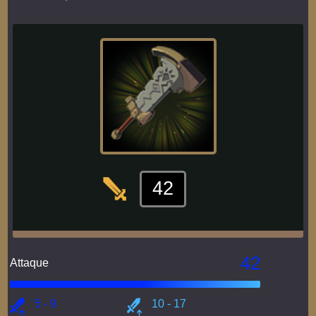
42
42
Attaque
5 - 9
10 - 17