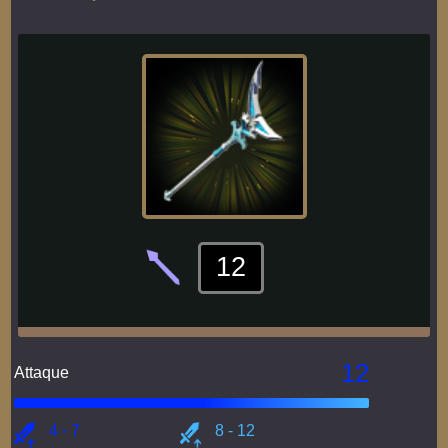
12
12
Attaque
4 - 7
8 - 12