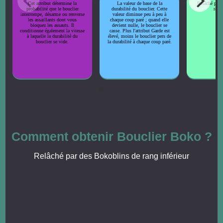
Cet attribut détermine la
La valeur de base de la
Relâché par 
probabilité que le bouclier
durabilité du bouclier. Cette
rang 
interrompe, désarme ou renverse
valeur diminue peu à peu à
les assaillants dont vous
chaque coup paré ; quand elle
bloquez les assauts. Il
devient nulle, le bouclier se
conditionne également la vitesse
casse. Plus l'attribut Garde est
à laquelle la durabilité du
élevé, moins le bouclier pers de
bouclier se vide.
la durabilité à chaque coup paré.
Comment obtenir Bouclier Boko ?
Relâché par des Bokoblins de rang inférieur