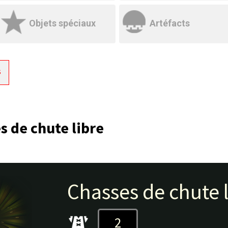
Objets spéciaux
Artéfacts
s
s de chute libre
Chasses de chute l
2