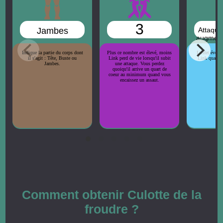
3
Jambes
Attaque
augment
Indique la partie du corps dont
Plus ce nombre est élevé, moins
L'effet évent
il s'agit : Tête, Buste ou
Link perd de vie lorsqu'il subit
Link quand il
Jambes.
une attaque. Vous perdez
qu
quoiqu'il arrive un quart de
coeur au minimum quand vous
encaissez un assaut.
Comment obtenir Culotte de la
froudre ?