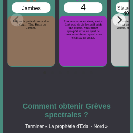
4
Jambes
Statue 
400 
Indique la partie du corps dont
Plus ce nombre est élevé, moins
L'endroit 
il s'agit : Tête, Buste ou
Link perd de vie lorsqu'il subit
racheter une p
Jambes.
une attaque. Vous perdez
vendue, et le 
quoiqu'il arrive un quart de
co
coeur au minimum quand vous
encaissez un assaut.
Comment obtenir Grèves
spectrales ?
Terminer « La prophétie d'Edal - Nord »