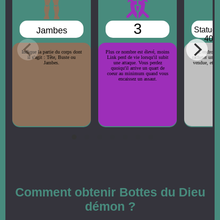
3
Jambes
Statue 
400 
Indique la partie du corps dont
Plus ce nombre est élevé, moins
L'endroit 
il s'agit : Tête, Buste ou
Link perd de vie lorsqu'il subit
racheter une p
Jambes.
une attaque. Vous perdez
vendue, et le 
quoiqu'il arrive un quart de
co
coeur au minimum quand vous
encaissez un assaut.
Comment obtenir Bottes du Dieu
démon ?