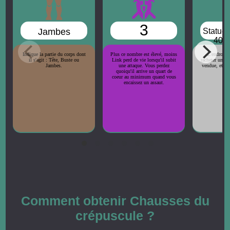
3
Jambes
Statue 
400 
Indique la partie du corps dont
Plus ce nombre est élevé, moins
L'endroit 
il s'agit : Tête, Buste ou
Link perd de vie lorsqu'il subit
racheter une p
Jambes.
une attaque. Vous perdez
vendue, et le 
quoiqu'il arrive un quart de
co
coeur au minimum quand vous
encaissez un assaut.
Comment obtenir Chausses du
crépuscule ?