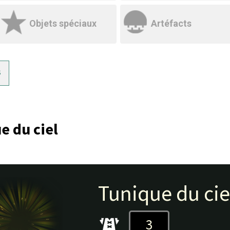
Objets spéciaux
Artéfacts
s
e du ciel
Tunique du cie
3