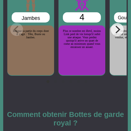
4
Jambes
Gouti
r
Indique la partie du corps dont
Plus ce nombre est élevé, moins
L'endroit 
il s'agit : Tête, Buste ou
Link perd de vie lorsqu'il subit
racheter une p
Jambes.
une attaque. Vous perdez
vendue, et le 
quoiqu'il arrive un quart de
co
coeur au minimum quand vous
encaissez un assaut.
Comment obtenir Bottes de garde
royal ?