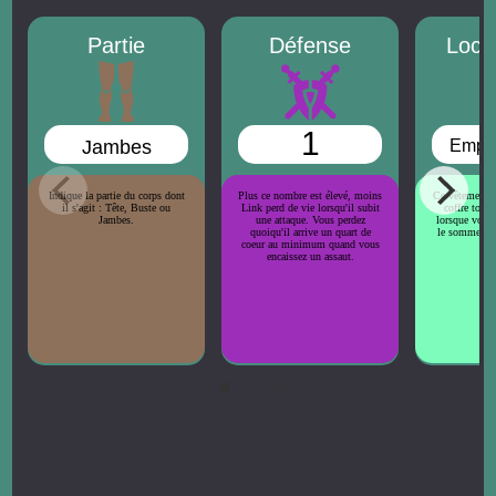
Partie
Défense
Local
1
Jambes
Empl
Indique la partie du corps dont
Plus ce nombre est élevé, moins
Ce vêtement e
il s'agit : Tête, Buste ou
Link perd de vie lorsqu'il subit
coffre tout 
Jambes.
une attaque. Vous perdez
lorsque vous
quoiqu'il arrive un quart de
le sommet de 
coeur au minimum quand vous
encaissez un assaut.